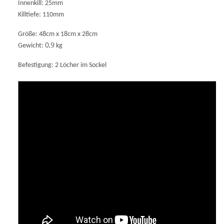
Innenkill: 25mm
Killtiefe: 110mm
Größe: 48cm x 18cm x 28cm
0,9
Gewicht:
kg
Befestigung: 2 Löcher im Sockel