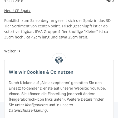
Ko
0
13.03.2018
Neu ! CP Spatz
Pünktlich zum Saisonbeginn gesellt sich der Spatz in das 3D
Tier Sortiment von center-point. Frisch geschlüpft ist er ab
sofort verfügbar. IFAA Gruppe 4 Der knuffige “Kleine” ist ca
35cm hoch , ca 42cm lang und etwa 25cm breit.
Weiter
Wie wir Cookies & Co nutzen
Einträge insgesamt: 1
Durch Klicken auf „Alle akzeptieren“ gestatten Sie den
Einsatz folgender Dienste auf unserer Website: YouTube,
Vimeo. Sie können die Einstellung jederzeit ändern
(Fingerabdruck-Icon links unten). Weitere Details finden
Sie unter
Konfigurieren
und in unserer
Datenschutzerklärung
.